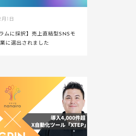
12月1日
グラムに採択】売上直結型SNSモ
企業に選出されました