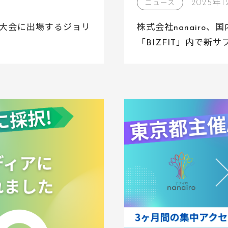
2025年1
ニュース
大晦日大会に出場するジョリ
株式会社nanairo
「BIZFIT」内で新
師に就任