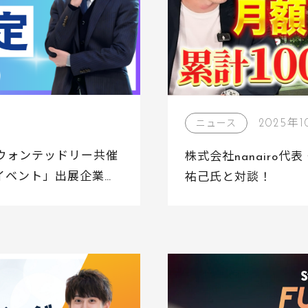
2025年
ニュース
学×ウォンテッドリー共催
株式会社nanairo
イベント」出展企業に
祐己氏と対談！