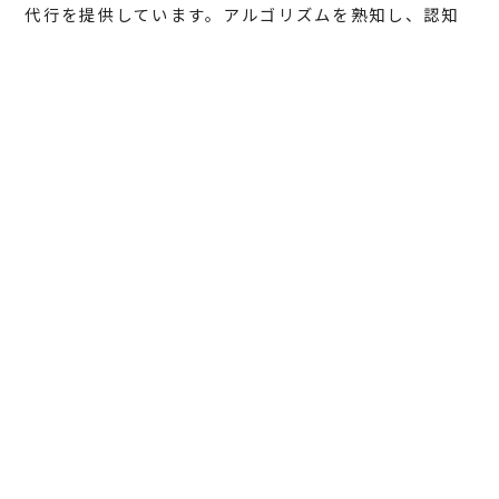
代行を提供しています。アルゴリズムを熟知し、認知
から売上まで一気通貫支援を実施する点が特徴です。
X
運用代行をどこに依頼するか迷っているなら、SNS運
用のプロ集団である
株式会社nanairo
にご相談くださ
い。
>>株式会社nanairoへX運用について相談する
Back