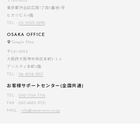
〒150-0012
東京都渋谷区広尾1丁目2番地1号
ヒカリビル4階
TEL :
03-5050-5298
OSAKA OFFICE
Google Map
〒541-0053
大阪府大阪市中央区本町2-3-4
アソルティ本町4階
TEL :
06-4256-1857
お客様サポートセンター(全国共通)
TEL :
050-1724-7716
FAX : 050-6883-9721
MAIL :
info@nanairoinc.co.jp
HOME
COMPANY
SERVICE
WORKS